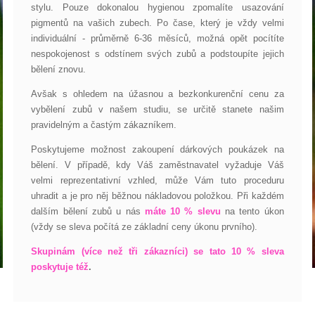
stylu. Pouze dokonalou hygienou zpomalíte usazování
pigmentů na vašich zubech. Po čase, který je vždy velmi
individuální - průměrně 6-36 měsíců, možná opět pocítíte
nespokojenost s odstínem svých zubů a podstoupíte jejich
bělení znovu.
Avšak s ohledem na úžasnou a bezkonkurenční cenu za
vybělení zubů v našem studiu, se určitě stanete našim
pravidelným a častým zákazníkem.
Poskytujeme možnost zakoupení dárkových poukázek na
bělení. V případě, kdy Váš zaměstnavatel vyžaduje Váš
velmi reprezentativní vzhled, může Vám tuto proceduru
uhradit a je pro něj běžnou nákladovou položkou. Při každém
dalším bělení zubů u nás
máte 10 % slevu
na tento úkon
(vždy se sleva počítá ze základní ceny úkonu prvního).
Skupinám (více než tři zákazníci) se tato 10 % sleva
poskytuje též
.