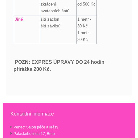
zkrácení
od 500 Kč
svatebních šatů
Jiné
šití záclon
1 metr -
šití závěsů
30 Kč
1 metr -
30 Kč
POZN: EXPRES ÚPRAVY DO 24 hodin
přirážka 200 Kč.
Kontaktní informace
Perfect Salon péče a krásy
Palackého třída 17, Brno