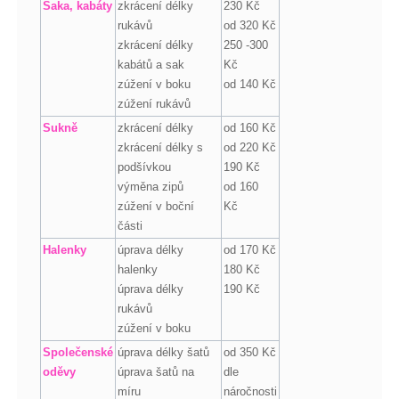
Saka, kabáty
zkrácení délky
230 Kč
rukávů
od 320 Kč
zkrácení délky
250 -300
kabátů a sak
Kč
zúžení v boku
od 140 Kč
zúžení rukávů
Sukně
zkrácení délky
od 160 Kč
zkrácení délky s
od 220 Kč
podšívkou
190 Kč
výměna zipů
od 160
zúžení v boční
Kč
části
Halenky
úprava délky
od 170 Kč
halenky
180 Kč
úprava délky
190 Kč
rukávů
zúžení v boku
Společenské
úprava délky šatů
od 350 Kč
oděvy
úprava šatů na
dle
míru
náročnosti