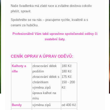
Naše švadlenka má zlaté ruce a zvládne doslova cokoliv
přešít, spravit.
Spolehněte se na nás – pracujeme rychle, kvalitně a s
cenami za hubičku.
Profesionálně Vám také upravíme společenské oděvy či
svatební šaty.
CENÍK OPRAV A ÚPRAV ODĚVŮ:
Kalhoty a
zkracování délek
180 Kč
rifle
prošitím
180 Kč
zkracování délek s
175 Kč
chránítkem
150 - 200
výměna zipů
Kč
úprava kalhot na
míru
Bundy
výměna zipů
od 400 Kč