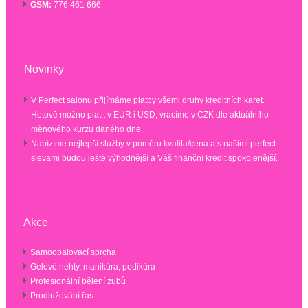
GSM:
776 461 666
Novinky
V Perfect salonu přijímáme platby všemi druhy kreditních karet.
Hotově možno platit v EUR i USD, vracíme v CZK dle aktuálního
měnového kurzu daného dne.
Nabízíme nejlepší služby v poměru kvalita/cena a s našimi perfect
slevami budou ještě výhodnější a Váš finanční kredit spokojenější.
Akce
Samoopalovací sprcha
Gelové nehty, manikúra, pedikúra
Profesionální bělení zubů
Prodlužování řas